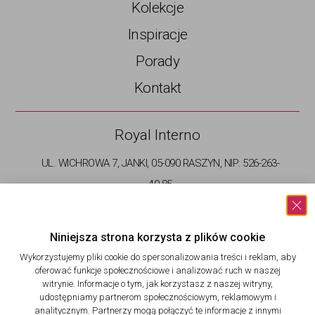
Kolekcje
Inspiracje
Porady
Kontakt
Royal Interno
UL. WICHROWA 7, JANKI, 05-090 RASZYN, NIP: 526-263-
40-85
+48 733 172 174
INFO@CERAMICA-PICASA.EU
Niniejsza strona korzysta z plików cookie​
BIURO CZYNNE PONIEDZIAŁEK - PIĄTEK: GODZ 9-17
Wykorzystujemy pliki cookie do spersonalizowania treści i reklam, aby
oferować funkcje społecznościowe i analizować ruch w naszej
witrynie. Informacje o tym, jak korzystasz z naszej witryny,
udostępniamy partnerom społecznościowym, reklamowym i
© Ceramica Picasa |
Polityka Prywatności
analitycznym. Partnerzy mogą połączyć te informacje z innymi