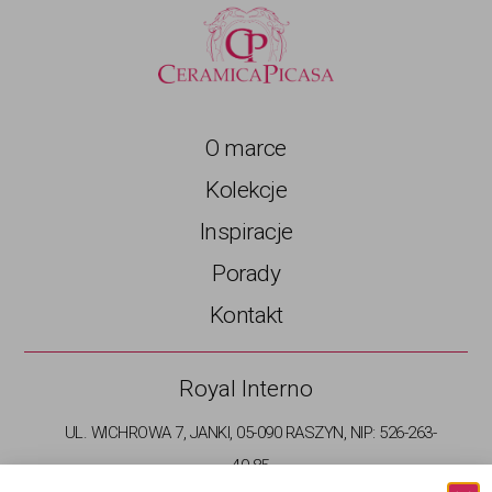
O marce
Kolekcje
Inspiracje
Porady
Kontakt
Royal Interno
UL. WICHROWA 7, JANKI, 05-090 RASZYN, NIP: 526-263-
40-85