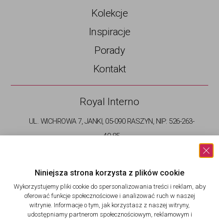
Kolekcje
Inspiracje
Porady
Kontakt
Royal Interno
UL. WICHROWA 7, JANKI, 05-090 RASZYN, NIP: 526-263-
40-85
+48 733 172 174
INFO@CERAMICA-PICASA.EU
Niniejsza strona korzysta z plików cookie​
BIURO CZYNNE PONIEDZIAŁEK - PIĄTEK: GODZ 9-17
Wykorzystujemy pliki cookie do spersonalizowania treści i reklam, aby
oferować funkcje społecznościowe i analizować ruch w naszej
witrynie. Informacje o tym, jak korzystasz z naszej witryny,
udostępniamy partnerom społecznościowym, reklamowym i